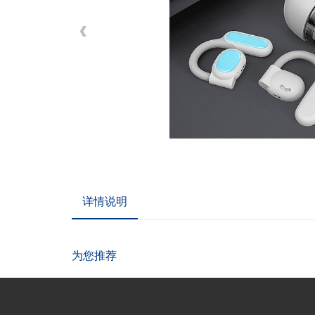
详情说明
为您推荐