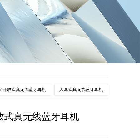
全开放式真无线蓝牙耳机
入耳式真无线蓝牙耳机
开放式真无线蓝牙耳机